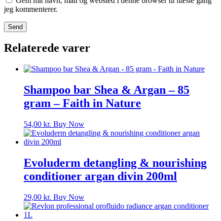
Gem mit navn, mail og websted i denne browser til næste gang
jeg kommenterer.
Relaterede varer
Shampoo bar Shea & Argan – 85
gram – Faith in Nature
54,00
kr.
Buy Now
Evoluderm detangling & nourishing
conditioner argan divin 200ml
29,00
kr.
Buy Now