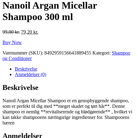
Nanoil Argan Micellar
Shampoo 300 ml
Den
Den
99,00
kr.
79,20
kr.
oprindelige
aktuelle
Buy Now
pris
pris
var:
er:
Varenummer (SKU):
8492959156641889455
Kategori:
Shampoo
99,00 kr..
79,20 kr..
og Conditioner
Beskrivelse
Anmeldelser (0)
Beskrivelse
Nanoil Argan Micellar Shampoo er en genopbyggende shampoo,
som er perfekt til dig med **meget skadet og tørt hår**. Denne
shampoo er nemlig **revitaliserende og blødgørende** , hvilket vi
kan takke shampooens næringsrige ingredienser for. Shampooens
bæren
Anmeldelser