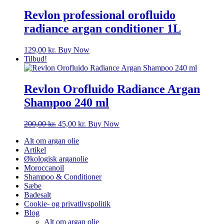
Revlon professional orofluido
radiance argan conditioner 1L
129,00
kr.
Buy Now
Tilbud!
Revlon Orofluido Radiance Argan
Shampoo 240 ml
Den
Den
200,00
kr.
45,00
kr.
Buy Now
oprindelige
aktuelle
Alt om argan olie
pris
pris
Artikel
var:
er:
Økologisk arganolie
200,00 kr..
45,00 kr..
Moroccanoil
Shampoo & Conditioner
Sæbe
Badesalt
Cookie- og privatlivspolitik
Blog
Alt om argan olie