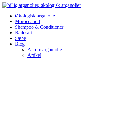
Videre
til
Økologisk arganolie
indhold
Moroccanoil
Shampoo & Conditioner
Badesalt
Sæbe
Blog
Alt om argan olie
Artikel