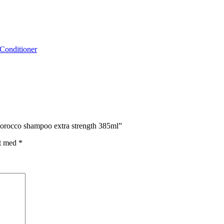
Conditioner
morocco shampoo extra strength 385ml”
et med
*