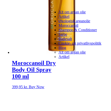
Alt om argan olie
Artikel
Økologisk arganolie
Moroccanoil
Shampoo & Conditioner
Sæbe
Badesalt
Cookie- og privatlivspolitik
Blog
Alt om argan olie
Artikel
Moroccanoil Dry
Body Oil Spray
100 ml
399,95
kr.
Buy Now