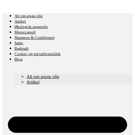
Alt om argan olie
Artikel
Økologisk arganolie
Moroccanoil
Shampoo & Conditioner
Sæbe
Badesalt
Cookie- og privatlivspolitik
Blog
Alt om argan olie
Artikel