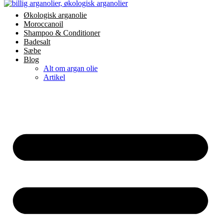
Videre
Økologisk arganolie
til
Moroccanoil
indhold
Shampoo & Conditioner
Badesalt
Sæbe
Blog
Alt om argan olie
Artikel