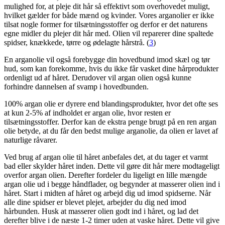
mulighed for, at pleje dit hår så effektivt som overhovedet muligt,
hvilket gælder for både mænd og kvinder. Vores arganolier er ikke
tilsat nogle former for tilsætningsstoffer og derfor er det naturens
egne midler du plejer dit hår med. Olien vil reparerer dine spaltede
spidser, knækkede, tørre og ødelagte hårstrå. (
3
)
En arganolie vil også forebygge din hovedbund imod skæl og tør
hud, som kan forekomme, hvis du ikke får vasket dine hårprodukter
ordenligt ud af håret. Derudover vil argan olien også kunne
forhindre dannelsen af svamp i hovedbunden.
100% argan olie er dyrere end blandingsprodukter, hvor det ofte ses
at kun 2-5% af indholdet er argan olie, hvor resten er
tilsætningsstoffer. Derfor kan de ekstra penge brugt på en ren argan
olie betyde, at du får den bedst mulige arganolie, da olien er lavet af
naturlige råvarer.
Ved brug af argan olie til håret anbefales det, at du tager et varmt
bad eller skylder håret inden. Dette vil gøre dit hår mere modtageligt
overfor argan olien. Derefter fordeler du ligeligt en lille mængde
argan olie ud i begge håndflader, og begynder at masserer olien ind i
håret. Start i midten af håret og arbejd dig ud imod spidserne. Når
alle dine spidser er blevet plejet, arbejder du dig ned imod
hårbunden. Husk at masserer olien godt ind i håret, og lad det
derefter blive i de næste 1-2 timer uden at vaske håret. Dette vil give