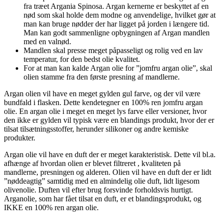
fra træet Argania Spinosa. Argan kernerne er beskyttet af en
nød som skal holde dem modne og anvendelige, hvilket gør at
man kan bruge nødder der har ligget på jorden i længere tid.
Man kan godt sammenligne opbygningen af Argan mandlen
med en valnød.
Mandlen skal presse meget påpasseligt og rolig ved en lav
temperatur, for den bedst olie kvalitet.
For at man kan kalde Argan olie for ”jomfru argan olie”, skal
olien stamme fra den første presning af mandlerne.
Argan olien vil have en meget gylden gul farve, og der vil være
bundfald i flasken. Dette kendetegner en 100% ren jomfru argan
olie. En argan olie i meget en meget lys farve eller versioner, hvor
den ikke er gylden vil typisk være en blandings produkt, hvor der er
tilsat tilsætningsstoffer, herunder silikoner og andre kemiske
produkter.
Argan olie vil have en duft der er meget karakteristisk. Dette vil bl.a.
afhænge af hvordan olien er blevet filtreret , kvaliteten på
mandlerne, presningen og alderen. Olien vil have en duft der er lidt
”nøddeagtig” samtidig med en almindelig olie duft, lidt ligesom
olivenolie. Duften vil efter brug forsvinde forholdsvis hurtigt.
Arganolie, som har fået tilsat en duft, er et blandingsprodukt, og
IKKE en 100% ren argan olie.