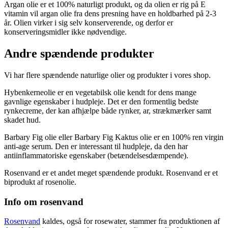
Argan olie er et 100% naturligt produkt, og da olien er rig på E
vitamin vil argan olie fra dens presning have en holdbarhed på 2-3
år. Olien virker i sig selv konserverende, og derfor er
konserveringsmidler ikke nødvendige.
Andre spændende produkter
Vi har flere spændende naturlige olier og produkter i vores shop.
Hybenkerneolie er en vegetabilsk olie kendt for dens mange
gavnlige egenskaber i hudpleje. Det er den formentlig bedste
rynkecreme, der kan afhjælpe både rynker, ar, strækmærker samt
skadet hud.
Barbary Fig olie eller Barbary Fig Kaktus olie er en 100% ren virgin
anti-age serum. Den er interessant til hudpleje, da den har
antiinflammatoriske egenskaber (betændelsesdæmpende).
Rosenvand er et andet meget spændende produkt. Rosenvand er et
biprodukt af rosenolie.
Info om rosenvand
Rosenvand
kaldes, også for rosewater, stammer fra produktionen af