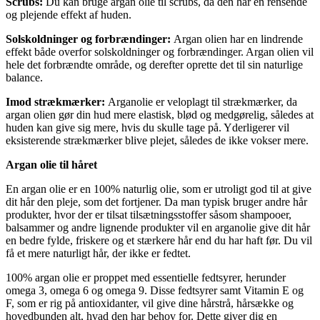
Scrubs:
Du kan bruge argan olie til scrubs, da den har en rensende
og plejende effekt af huden.
Solskoldninger og forbrændinger:
Argan olien har en lindrende
effekt både overfor solskoldninger og forbrændinger. Argan olien vil
hele det forbrændte område, og derefter oprette det til sin naturlige
balance.
Imod strækmærker:
Arganolie er veloplagt til strækmærker, da
argan olien gør din hud mere elastisk, blød og medgørelig, således at
huden kan give sig mere, hvis du skulle tage på. Yderligerer vil
eksisterende strækmærker blive plejet, således de ikke vokser mere.
Argan olie til håret
En argan olie er en 100% naturlig olie, som er utroligt god til at give
dit hår den pleje, som det fortjener. Da man typisk bruger andre hår
produkter, hvor der er tilsat tilsætningsstoffer såsom shampooer,
balsammer og andre lignende produkter vil en arganolie give dit hår
en bedre fylde, friskere og et stærkere hår end du har haft før. Du vil
få et mere naturligt hår, der ikke er fedtet.
100% argan olie er proppet med essentielle fedtsyrer, herunder
omega 3, omega 6 og omega 9. Disse fedtsyrer samt Vitamin E og
F, som er rig på antioxidanter, vil give dine hårstrå, hårsække og
hovedbunden alt, hvad den har behov for. Dette giver dig en