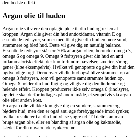
den bedste effekt.
Argan olie til huden
Argan olie vil være den oplagte pleje til din hud og resten af
kroppen. Argan olie giver din hud antioxidanter, vitamin E og
essentielle fedtsyrer, som er med til at give din hud en mere sund,
strammere og blød hud. Dette vil give dig en naturlig balance.
Essentielle fedtsyrer står for 70% af argan olien, herunder omega 3,
omega 6 og omega 9. Omega 9 fedtsyren giver din hud en anti
inflammatorisk effekt, der kan forhindre hævelser, smerter, sår og
gener (kløe eksempelvis). Hvilket vil genoprette og give din hud den
nødvendige fugt. Derudover vil din hud også blive strammet op af
omega 3 fedtsyren, som vil genoprette samt stramme huden op.
Omega 6 holder din hud fugtig og vil give dig den lindrende og
helende effekt. Kroppen producerer ikke selv omega 6 (linolsyre),
og dette skal derfor indtages på andre måde, eksempelvis via argan
olie eller anden kost.
En argan olie vil ikke kun give dig en sundere, strammere og
blødere hud, men den er også anti-age forebyggende imod rynker,
hvilket resulterer i at din hud vil se yngre ud. Til dette kan man
bruge argan olie, eller en blanding af argan olie og kaktusolie,
istedet for din nuværende rynkecreme.