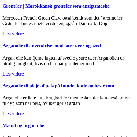
Grønt ler | Marokkansk grønt ler som ansigtsmaske
Moroccan French Green Clay, også kendt som det ”grønne ler”
Grønt ler findes i hele verdenen, også i Danmark. Dog
Læs videre
Arganolie til anvendelse imod sure tæer og sved
Argan olie kan fjerne lugten af sved og sure tæer Arganolien er
utrolig brugbart, hvis du har har problemer med
Læs videre
Arganolie til pleje af pels på hunde, katte og heste mm
Arganolie er ikke kun brugbart for mennesker, det kan også bruges
til dyr, som har pels, hvilket gør at argan
Læs videre
Mænd og argan olie