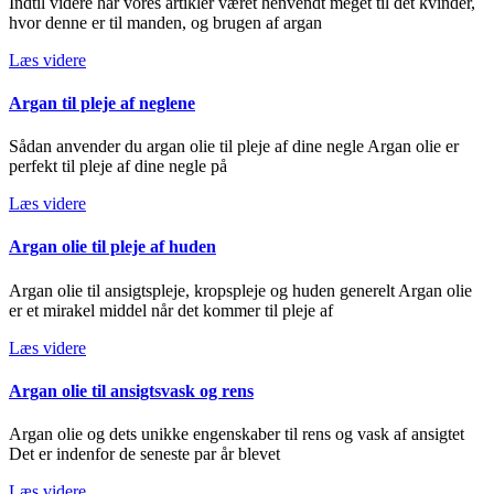
Indtil videre har vores artikler været henvendt meget til det kvinder,
hvor denne er til manden, og brugen af argan
Læs videre
Argan til pleje af neglene
Sådan anvender du argan olie til pleje af dine negle Argan olie er
perfekt til pleje af dine negle på
Læs videre
Argan olie til pleje af huden
Argan olie til ansigtspleje, kropspleje og huden generelt Argan olie
er et mirakel middel når det kommer til pleje af
Læs videre
Argan olie til ansigtsvask og rens
Argan olie og dets unikke engenskaber til rens og vask af ansigtet
Det er indenfor de seneste par år blevet
Læs videre