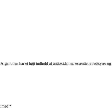
anolien har et højt indhold af antioxidanter, essentielle fedtsyrer og V
et med
*