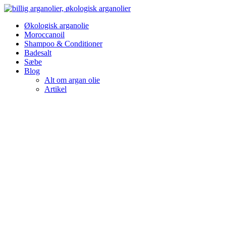
Videre
til
Økologisk arganolie
indhold
Moroccanoil
Shampoo & Conditioner
Badesalt
Sæbe
Blog
Alt om argan olie
Artikel