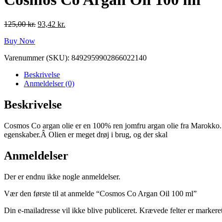
Den
Den
125,00
kr.
93,42
kr.
oprindelige
aktuelle
Buy Now
pris
pris
var:
er:
Varenummer (SKU):
8492959902866022140
125,00 kr..
93,42 kr..
Beskrivelse
Anmeldelser (0)
Beskrivelse
Cosmos Co argan olie er en 100% ren jomfru argan olie fra Marokko. Arg
egenskaber.Â Olien er meget drøj i brug, og der skal
Anmeldelser
Der er endnu ikke nogle anmeldelser.
Vær den første til at anmelde “Cosmos Co Argan Oil 100 ml”
Din e-mailadresse vil ikke blive publiceret.
Krævede felter er marker