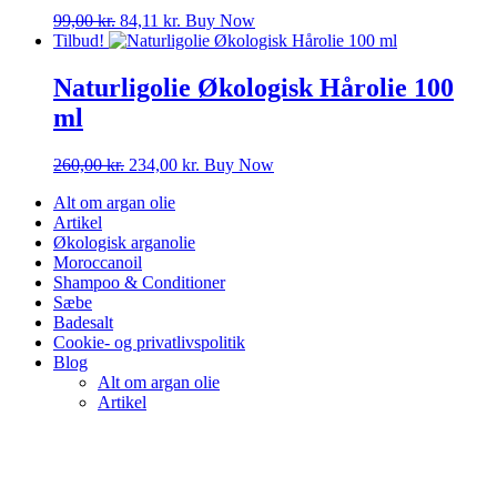
Den
Den
99,00
kr.
84,11
kr.
Buy Now
oprindelige
aktuelle
Tilbud!
pris
pris
var:
er:
Naturligolie Økologisk Hårolie 100
99,00 kr..
84,11 kr..
ml
Den
Den
260,00
kr.
234,00
kr.
Buy Now
oprindelige
aktuelle
Alt om argan olie
pris
pris
Artikel
var:
er:
Økologisk arganolie
260,00 kr..
234,00 kr..
Moroccanoil
Shampoo & Conditioner
Sæbe
Badesalt
Cookie- og privatlivspolitik
Blog
Alt om argan olie
Artikel