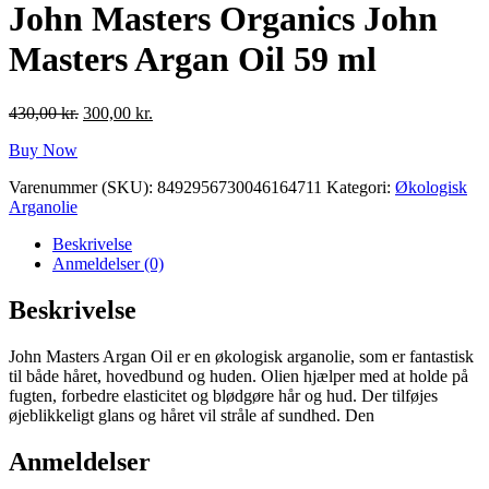
John Masters Organics John
Masters Argan Oil 59 ml
Den
Den
430,00
kr.
300,00
kr.
oprindelige
aktuelle
Buy Now
pris
pris
var:
er:
Varenummer (SKU):
8492956730046164711
Kategori:
Økologisk
430,00 kr..
300,00 kr..
Arganolie
Beskrivelse
Anmeldelser (0)
Beskrivelse
John Masters Argan Oil er en økologisk arganolie, som er fantastisk
til både håret, hovedbund og huden. Olien hjælper med at holde på
fugten, forbedre elasticitet og blødgøre hår og hud. Der tilføjes
øjeblikkeligt glans og håret vil stråle af sundhed. Den
Anmeldelser