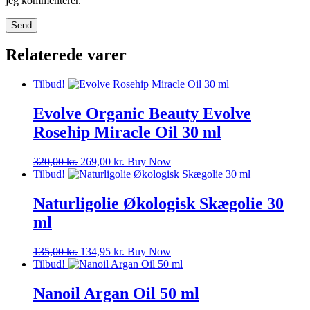
jeg kommenterer.
Relaterede varer
Tilbud!
Evolve Organic Beauty Evolve
Rosehip Miracle Oil 30 ml
Den
Den
320,00
kr.
269,00
kr.
Buy Now
oprindelige
aktuelle
Tilbud!
pris
pris
var:
er:
Naturligolie Økologisk Skægolie 30
320,00 kr..
269,00 kr..
ml
Den
Den
135,00
kr.
134,95
kr.
Buy Now
oprindelige
aktuelle
Tilbud!
pris
pris
var:
er:
Nanoil Argan Oil 50 ml
135,00 kr..
134,95 kr..