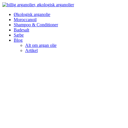
Videre
til
Økologisk arganolie
indhold
Moroccanoil
Shampoo & Conditioner
Badesalt
Sæbe
Blog
Alt om argan olie
Artikel