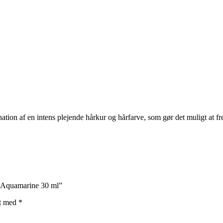
on af en intens plejende hårkur og hårfarve, som gør det muligt at fre
– Aquamarine 30 ml”
et med
*