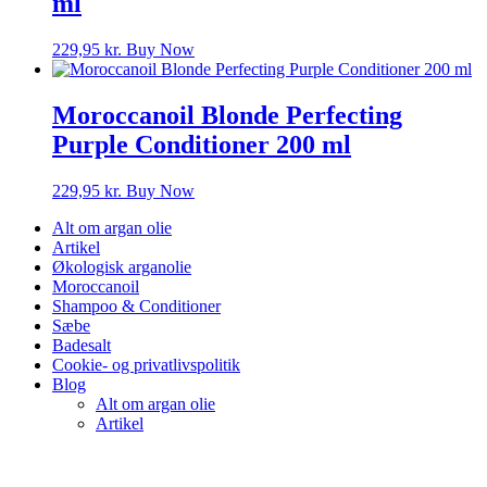
ml
229,95
kr.
Buy Now
Moroccanoil Blonde Perfecting
Purple Conditioner 200 ml
229,95
kr.
Buy Now
Alt om argan olie
Artikel
Økologisk arganolie
Moroccanoil
Shampoo & Conditioner
Sæbe
Badesalt
Cookie- og privatlivspolitik
Blog
Alt om argan olie
Artikel