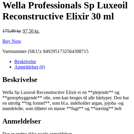
Wella Professionals Sp Luxeoil
Reconstructive Elixir 30 ml
Den
Den
175,00
kr.
97,50
kr.
oprindelige
aktuelle
Buy Now
pris
pris
var:
er:
Varenummer (SKU):
8492951732564308715
175,00 kr..
97,50 kr..
Beskrivelse
Anmeldelser (0)
Beskrivelse
Wella Sp Luxeoil Reconstructive Elixir er en **plejende** og
**genopbyggende** olie, som kan bruges til alle hårtyper. Den har
en utrolig **rig formel**, som bl.a. indeholder argan, jojoba -og
mandelolie, som tilfører en masse **fugt** og **næring** helt
Anmeldelser
Der er endnu ikke nogle anmeldelser.