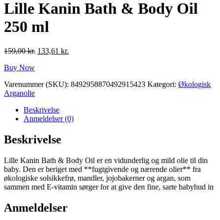
Lille Kanin Bath & Body Oil
250 ml
Den
Den
159,00
kr.
133,61
kr.
oprindelige
aktuelle
Buy Now
pris
pris
var:
er:
Varenummer (SKU):
8492958870492915423
Kategori:
Økologisk
159,00 kr..
133,61 kr..
Arganolie
Beskrivelse
Anmeldelser (0)
Beskrivelse
Lille Kanin Bath & Body Oil er en vidunderlig og mild olie til din
baby. Den er beriget med **fugtgivende og nærende olier** fra
økologiske solsikkefrø, mandler, jojobakerner og argan, som
sammen med E-vitamin sørger for at give den fine, sarte babyhud in
Anmeldelser