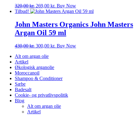
Den
Den
320,00
kr.
269,00
kr.
Buy Now
oprindelige
aktuelle
Tilbud!
pris
pris
var:
er:
John Masters Organics John Masters
320,00 kr..
269,00 kr..
Argan Oil 59 ml
Den
Den
430,00
kr.
300,00
kr.
Buy Now
oprindelige
aktuelle
Alt om argan olie
pris
pris
Artikel
var:
er:
Økologisk arganolie
430,00 kr..
300,00 kr..
Moroccanoil
Shampoo & Conditioner
Sæbe
Badesalt
Cookie- og privatlivspolitik
Blog
Alt om argan olie
Artikel