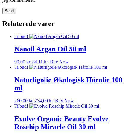
jeg kommenterer.
Relaterede varer
Tilbud!
Nanoil Argan Oil 50 ml
Den
Den
99,00
kr.
84,11
kr.
Buy Now
oprindelige
aktuelle
Tilbud!
pris
pris
var:
er:
Naturligolie Økologisk Hårolie 100
99,00 kr..
84,11 kr..
ml
Den
Den
260,00
kr.
234,00
kr.
Buy Now
oprindelige
aktuelle
Tilbud!
pris
pris
var:
er:
Evolve Organic Beauty Evolve
260,00 kr..
234,00 kr..
Rosehip Miracle Oil 30 ml