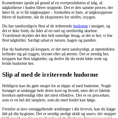
Komedomer opstår på grund af en overproduktion af talg, så
talgkirtlerne i huden bliver stoppede. Det er den samme proces, der
fører til, at vi får talgknopper – forskellen er bare, at talgknopperne
bliver til hudorme, når de eksponeres for stoffet, oxygen.
Du har sandsynligvis flest af de irriterende
hudorme
i ansigtet, og
det er ikke fordi, du lider af en ond og uretfærdig skæbne.
Tværtimod skyldes det den helt naturlige årsag, at det er her, vi har
flest talgkirtler. Særligt udsat er næsen, hagen og panden.
Har du hudorme på kroppen, er det mest sandsynligt, at størstedelen
befinder sig på ryggen, brystet eller på ørerne. Det er nemlig her,
kroppen har flest talgkirtler, og derfor får du nemt både sorte og
hvide hudorme her.
Slip af med de irriterende hudorme
Heldigvis kan du gøre meget for at slippe af med hudorme. Nogle
forsøger at omlægge hele deres kost og livsstil, men det er faktisk
hverken nødvendigt eller det mest effektive. Der er en procedure,
som er en hel del simplere, som du med fordel kan følge.
Fremfor at lave omsiggribende ændringer i din levevis, kan du kigge
lidt på din hygiejne. Det er nemlig særligt skidt og snavs, der stopper