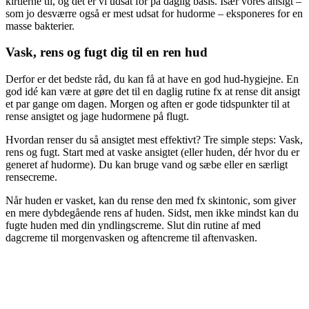
kirtlerne til, og det er vi udsat for på daglig basis. Især vores ansigt –
som jo desværre også er mest udsat for hudorme – eksponeres for en
masse bakterier.
Vask, rens og fugt dig til en ren hud
Derfor er det bedste råd, du kan få at have en god hud-hygiejne. En
god idé kan være at gøre det til en daglig rutine fx at rense dit ansigt
et par gange om dagen. Morgen og aften er gode tidspunkter til at
rense ansigtet og jage hudormene på flugt.
Hvordan renser du så ansigtet mest effektivt? Tre simple steps: Vask,
rens og fugt. Start med at vaske ansigtet (eller huden, dér hvor du er
generet af hudorme). Du kan bruge vand og sæbe eller en særligt
rensecreme.
Når huden er vasket, kan du rense den med fx skintonic, som giver
en mere dybdegående rens af huden. Sidst, men ikke mindst kan du
fugte huden med din yndlingscreme. Slut din rutine af med
dagcreme til morgenvasken og aftencreme til aftenvasken.