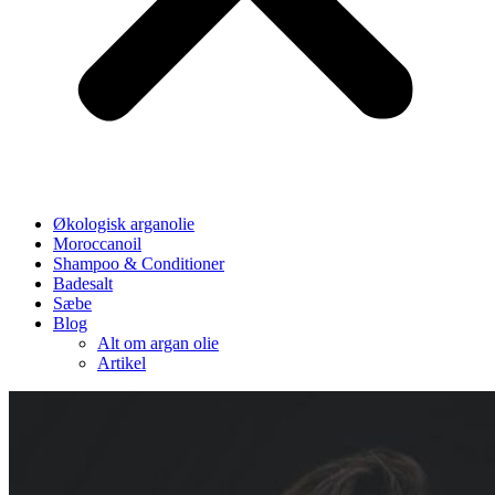
Økologisk arganolie
Moroccanoil
Shampoo & Conditioner
Badesalt
Sæbe
Blog
Alt om argan olie
Artikel