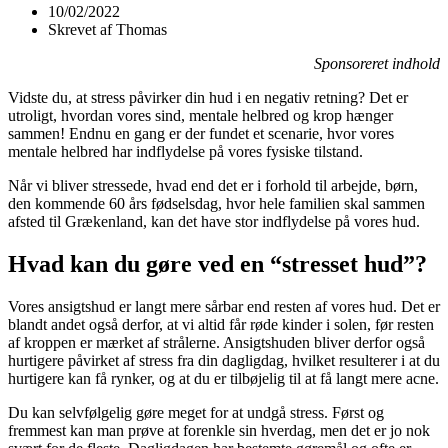
10/02/2022
Skrevet af
Thomas
Sponsoreret indhold
Vidste du, at stress påvirker din hud i en negativ retning? Det er
utroligt, hvordan vores sind, mentale helbred og krop hænger
sammen! Endnu en gang er der fundet et scenarie, hvor vores
mentale helbred har indflydelse på vores fysiske tilstand.
Når vi bliver stressede, hvad end det er i forhold til arbejde, børn,
den kommende 60 års fødselsdag, hvor hele familien skal sammen
afsted til Grækenland, kan det have stor indflydelse på vores hud.
Hvad kan du gøre ved en “stresset hud”?
Vores ansigtshud er langt mere sårbar end resten af vores hud. Det er
blandt andet også derfor, at vi altid får røde kinder i solen, før resten
af kroppen er mærket af strålerne. Ansigtshuden bliver derfor også
hurtigere påvirket af stress fra din dagligdag, hvilket resulterer i at du
hurtigere kan få rynker, og at du er tilbøjelig til at få langt mere acne.
Du kan selvfølgelig gøre meget for at undgå stress. Først og
fremmest kan man prøve at forenkle sin hverdag, men det er jo nok