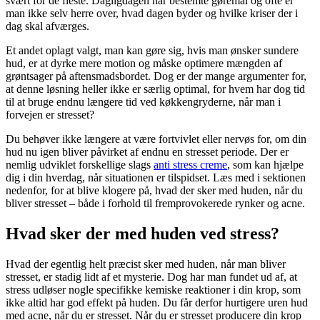
svært for de fleste. Dagligdagen har bestemte gøremål og ofte er
man ikke selv herre over, hvad dagen byder og hvilke kriser der i
dag skal afværges.
Et andet oplagt valgt, man kan gøre sig, hvis man ønsker sundere
hud, er at dyrke mere motion og måske optimere mængden af
grøntsager på aftensmadsbordet. Dog er der mange argumenter for,
at denne løsning heller ikke er særlig optimal, for hvem har dog tid
til at bruge endnu længere tid ved køkkengryderne, når man i
forvejen er stresset?
Du behøver ikke længere at være fortvivlet eller nervøs for, om din
hud nu igen bliver påvirket af endnu en stresset periode. Der er
nemlig udviklet forskellige slags
anti stress creme
, som kan hjælpe
dig i din hverdag, når situationen er tilspidset. Læs med i sektionen
nedenfor, for at blive klogere på, hvad der sker med huden, når du
bliver stresset – både i forhold til fremprovokerede rynker og acne.
Hvad sker der med huden ved stress?
Hvad der egentlig helt præcist sker med huden, når man bliver
stresset, er stadig lidt af et mysterie. Dog har man fundet ud af, at
stress udløser nogle specifikke kemiske reaktioner i din krop, som
ikke altid har god effekt på huden. Du får derfor hurtigere uren hud
med acne, når du er stresset. Når du er stresset producere din krop