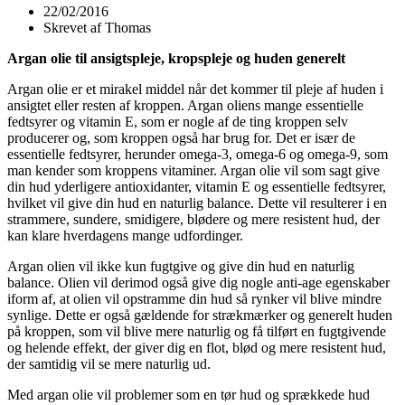
22/02/2016
Skrevet af
Thomas
Argan olie til ansigtspleje, kropspleje og huden generelt
Argan olie er et mirakel middel når det kommer til pleje af huden i
ansigtet eller resten af kroppen. Argan oliens mange essentielle
fedtsyrer og vitamin E, som er nogle af de ting kroppen selv
producerer og, som kroppen også har brug for. Det er især de
essentielle fedtsyrer, herunder omega-3, omega-6 og omega-9, som
man kender som kroppens vitaminer. Argan olie vil som sagt give
din hud yderligere antioxidanter, vitamin E og essentielle fedtsyrer,
hvilket vil give din hud en naturlig balance. Dette vil resulterer i en
strammere, sundere, smidigere, blødere og mere resistent hud, der
kan klare hverdagens mange udfordinger.
Argan olien vil ikke kun fugtgive og give din hud en naturlig
balance. Olien vil derimod også give dig nogle anti-age egenskaber
iform af, at olien vil opstramme din hud så rynker vil blive mindre
synlige. Dette er også gældende for strækmærker og generelt huden
på kroppen, som vil blive mere naturlig og få tilført en fugtgivende
og helende effekt, der giver dig en flot, blød og mere resistent hud,
der samtidig vil se mere naturlig ud.
Med argan olie vil problemer som en tør hud og sprækkede hud