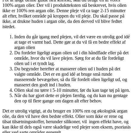
100% argan olier. Der vil i produktteksten stå beskrevet, hvis olien
ikke er 100% ren argan olie. Denne pleje vil ca tage 2-15 minutter
alt efter, hvilket område på kroppen du vil pleje. Du skal passe på
ikke, at drukne huden i argan olie, da den derved vil blive fedtet
istedet.
Inden du går igang med plejen, vil det være en utrolig god idé
at tage et varmt bad. Dette gør at du vil få en bedre effekt af
argan olien
Du fordeler ligeligt argan olien ud i din håndflade eller på det
område, hvor du vil lave plejen. Sørg for at du får fordeligt
olien ud i et tyndt lag.
Du begynder herefter at masserer olien ud i huden på det
valgte område. Det er en god idé at bruge små runde
masserende bevægelser, så du får fordelt olien ligeligt ud, og
masseret den godt ind i huden.
Olien skal nu tørre i 5-10 minutter, før du kan tage tøj på igen.
Når du har gjort dette er plejen færdig, og du kan nu gentage
den op til flere gange om dagen alt efter behov.
Det er utrolig vigtigt, at du bruger en 100% ren og økologisk argan
olie, da den vil have den bedste effekt. Olier som ikke er rene og
tilsat tilsætningsstoffer, herunder silikoner, vil ingen effekt have, og
kan ikke til dels også være skadelige ved plejer som eksem, psoriasis
eller ved sarte områder generelt.