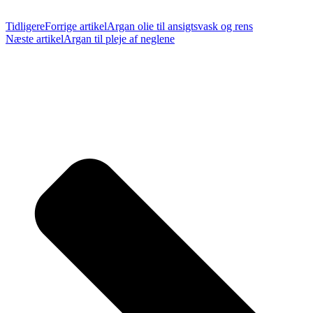
Tidligere
Forrige artikel
Argan olie til ansigtsvask og rens
Næste artikel
Argan til pleje af neglene